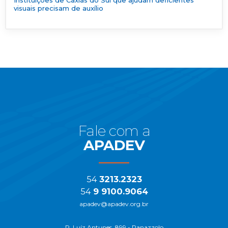
Instituições de Caxias do Sul que ajudam deficientes
visuais precisam de auxílio
Início
do
Rodapé
Fale com a
APADEV
54
3213.2323
54
9 9100.9064
apadev@apadev.org.br
R. Luíz Antunes, 899 - Panazzolo