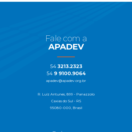
Início
do
Rodapé
Fale com a
APADEV
54
3213.2323
54
9 9100.9064
apadev@apadev.org.br
R. Luíz Antunes, 899 - Panazzolo
Caxias do Sul - RS
95080-000, Brasil