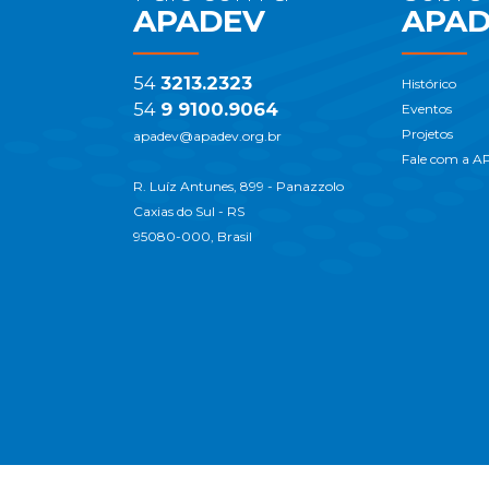
APADEV
APA
54
3213.2323
Histórico
54
9 9100.9064
Eventos
Projetos
apadev@apadev.org.br
Fale com a 
R. Luíz Antunes, 899 - Panazzolo
Caxias do Sul - RS
95080-000, Brasil