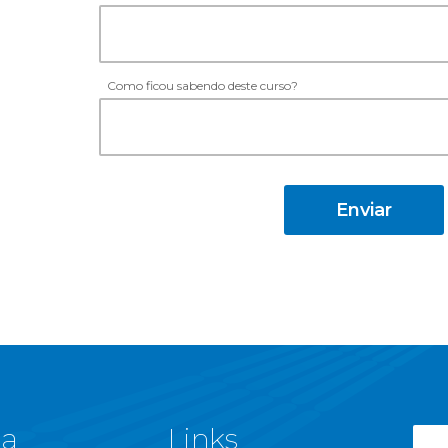
Como ficou sabendo deste curso?
 a
Links