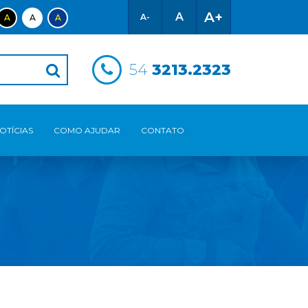
A+
A
A-
A
A
A
54
3213.2323
OTÍCIAS
COMO AJUDAR
CONTATO