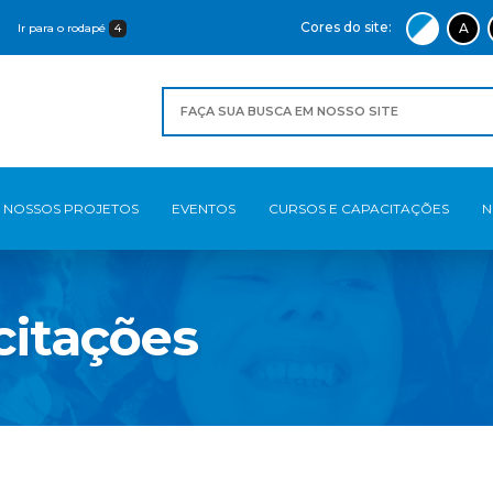
Cores do site:
A
Ir para o rodapé
4
NOSSOS PROJETOS
EVENTOS
CURSOS E CAPACITAÇÕES
N
citações