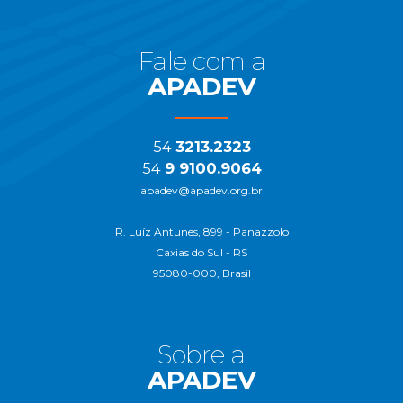
Fale com a
APADEV
54
3213.2323
54
9 9100.9064
apadev@apadev.org.br
R. Luíz Antunes, 899 - Panazzolo
Caxias do Sul - RS
95080-000, Brasil
Sobre a
APADEV