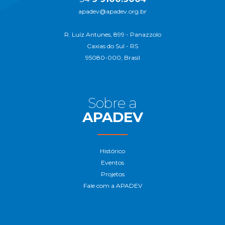
apadev@apadev.org.br
R. Luíz Antunes, 899 - Panazzolo
Caxias do Sul - RS
95080-000, Brasil
Sobre a
APADEV
Histórico
Eventos
Projetos
Fale com a APADEV