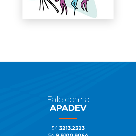
Início
do
Rodapé
Fale com a
APADEV
54
3213.2323
54
9 9100.9064