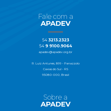
Fale com a
APADEV
54
3213.2323
54
9 9100.9064
apadev@apadev.org.br
R. Luíz Antunes, 899 - Panazzolo
Caxias do Sul - RS
95080-000, Brasil
Sobre a
APADEV